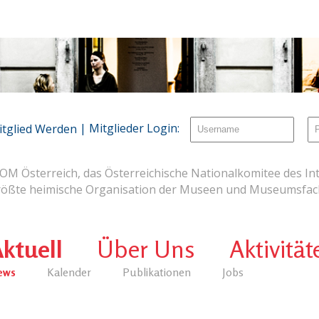
| Mitglieder Login:
itglied Werden
OM Österreich, das Österreichische Nationalkomitee des Int
rößte heimische Organisation der Museen und Museumsfach
ktuell
Über Uns
Aktivität
ews
Kalender
Publikationen
Jobs