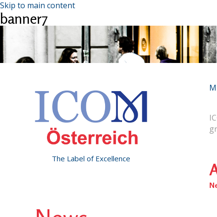
Skip to main content
banner7
M
IC
g
The Label of Excellence
A
N