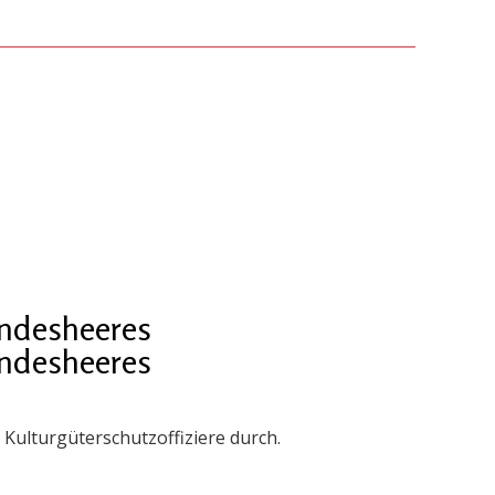
undesheeres
undesheeres
Kulturgüterschutzoffiziere durch.