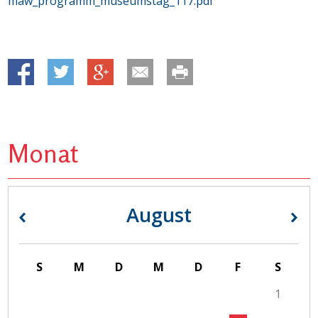
maw_programm_museumstag_117.pdf
Monat
August
«
»
S
M
D
M
D
F
S
1