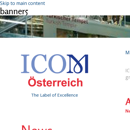
Skip to main content
banner5
M
IC
g
The Label of Excellence
A
N