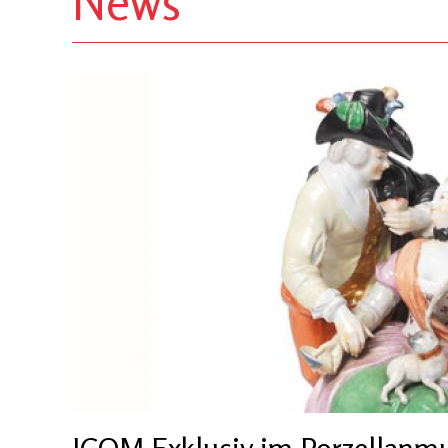
News
ICOM Exklusiv im Porzellan