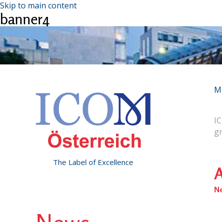
Skip to main content
banner4
M
IC
g
The Label of Excellence
A
N