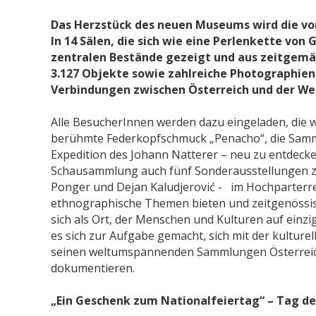
Das Herzstück des neuen Museums wird die vo
In 14 Sälen, die sich wie eine Perlenkette von
zentralen Bestände gezeigt und aus zeitgemäß
3.127 Objekte sowie zahlreiche Photographien
Verbindungen zwischen Österreich und der We
Alle BesucherInnen werden dazu eingeladen, di
berühmte Federkopfschmuck „Penacho“, die Samml
Expedition des Johann Natterer – neu zu entdeck
Schausammlung auch fünf Sonderausstellungen ze
Ponger und Dejan Kaludjerović - im Hochparterre
ethnographische Themen bieten und zeitgenössi
sich als Ort, der Menschen und Kulturen auf einz
es sich zur Aufgabe gemacht, sich mit der kulturel
seinen weltumspannenden Sammlungen Österreichs
dokumentieren.
„Ein Geschenk zum Nationalfeiertag“ – Tag de