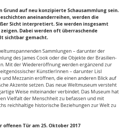
n Grund auf neu konzipierte Schausammlung sein.
 Geschichten aneinanderreihen, werden die
er Sicht interpretiert. Sie werden insgesamt
 zeigen. Dabei werden oft überraschende
lt sichtbar gemacht.
e weltumspannenden Sammlungen – darunter der
ung des James Cook oder die Objekte der Brasilien-
en. Mit der Wiedereröffnung werden ergänzend zur
itgenössischer KünstlerInnen – darunter Lisl
 und Mezzanin eröffnen, die einen anderen Blick auf
sche Akzente setzen. Das neue Weltmuseum versteht
igartige Weise miteinander verbindet. Das Museum hat
len Vielfalt der Menschheit zu befassen und mit
 reichhaltige historische Beziehungen zur Welt zu
r offenen Tür am 25. Oktober 2017