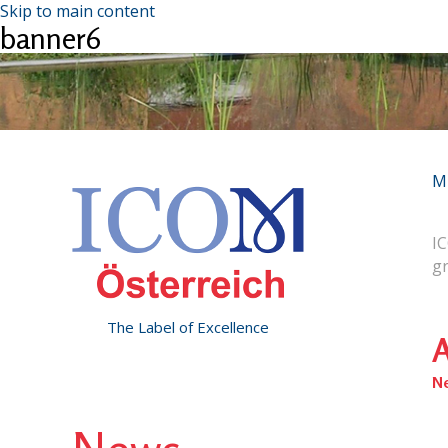
Skip to main content
banner6
M
IC
g
The Label of Excellence
A
N