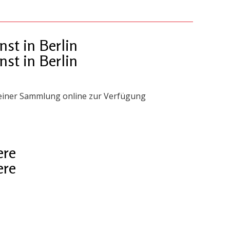
st in Berlin
st in Berlin
 seiner Sammlung online zur Verfügung
ere
ere