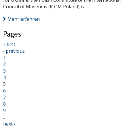
for Ukraine, the Polish Committee of the International
Council of Museums (ICOM Poland) is
Mehr erfahren
Pages
« first
‹ previous
1
2
3
4
5
6
7
8
9
…
next ›