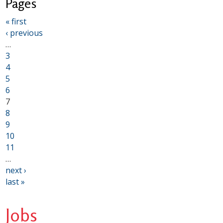
Pages
« first
‹ previous
…
3
4
5
6
7
8
9
10
11
…
next ›
last »
Jobs