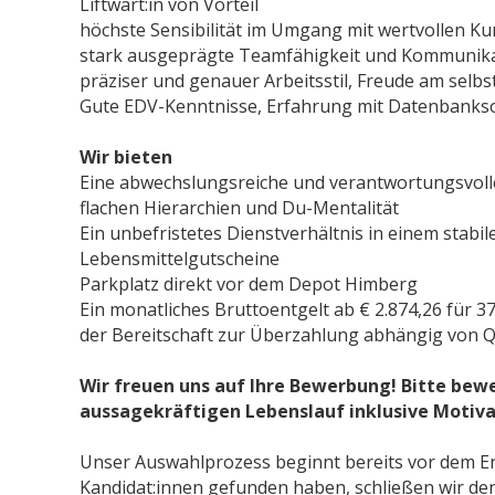
Liftwart:in von Vorteil
höchste Sensibilität im Umgang mit wertvollen Ku
stark ausgeprägte Teamfähigkeit und Kommunika
präziser und genauer Arbeitsstil, Freude am selb
Gute EDV-Kenntnisse, Erfahrung mit Datenbank
Wir bieten
Eine abwechslungsreiche und verantwortungsvoll
flachen Hierarchien und Du-Mentalität
Ein unbefristetes Dienstverhältnis in einem stabi
Lebensmittelgutscheine
Parkplatz direkt vor dem Depot Himberg
Ein monatliches Bruttoentgelt ab € 2.874,26 für 
der Bereitschaft zur Überzahlung abhängig von Q
Wir freuen uns auf Ihre Bewerbung! Bitte bewer
aussagekräftigen Lebenslauf inklusive Motiva
Unser Auswahlprozess beginnt bereits vor dem End
Kandidat:innen gefunden haben, schließen wir de