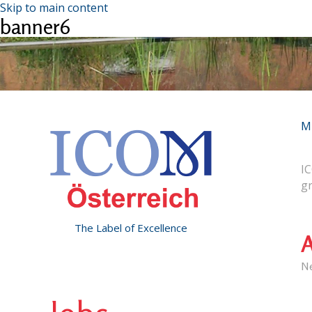
Skip to main content
banner6
M
IC
g
The Label of Excellence
A
N