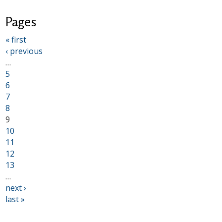
Pages
« first
‹ previous
…
5
6
7
8
9
10
11
12
13
…
next ›
last »