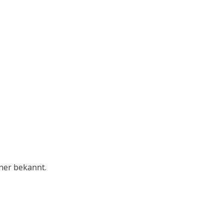
“
“
ner bekannt.