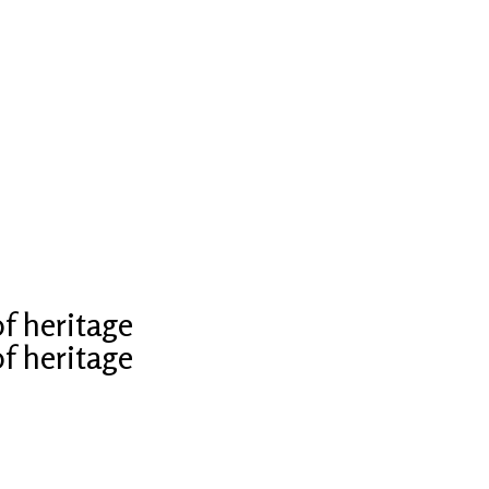
f heritage
f heritage