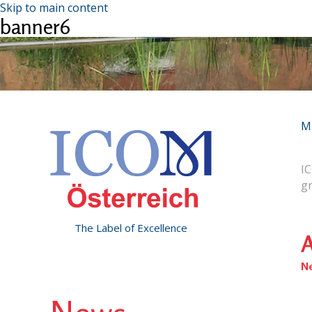
Skip to main content
banner6
M
IC
g
The Label of Excellence
A
N