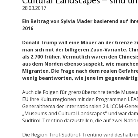
28.03.2017
Ein Beitrag von Sylvia Mader basierend auf ih
2016
Donald Trump will eine Mauer an der Grenze z
man sich mit der billigeren Zaun-Variante. C
als 2.700 früher. Vermutlich waren den Chines
aus dem Norden ebenso suspekt, wie manchen
Migranten. Die Frage nach dem realen Gefahre
wenig beantworten, wie jene im gegenwärtig
Auch die Folgen für grenzüberschreitende Museum
EU ihre Kulturregionen mit den Programmen LEA
Generalthema der internationalen 24. ICOM-Genera
„Museums and Cultural Landscapes“ und war damit 
Südtirol-Trentino darzustellen, die auf zwei Nation
Die Region Tirol-Südtirol-Trentino wird deshalb i