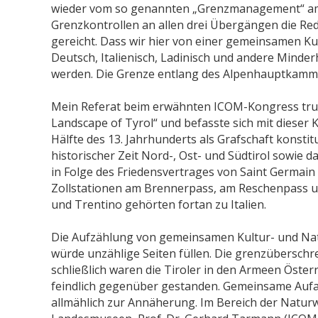
wieder vom so genannten „Grenzmanagement“ am 
Grenzkontrollen an allen drei Übergängen die Red
gereicht. Dass wir hier von einer gemeinsamen Ku
Deutsch, Italienisch, Ladinisch und andere Minde
werden. Die Grenze entlang des Alpenhauptkamm
Mein Referat beim erwähnten ICOM-Kongress trug 
Landscape of Tyrol“ und befasste sich mit dieser K
Hälfte des 13. Jahrhunderts als Grafschaft konsti
historischer Zeit Nord-, Ost- und Südtirol sowie 
in Folge des Friedensvertrages von Saint Germain
Zollstationen am Brennerpass, am Reschenpass und b
und Trentino gehörten fortan zu Italien.
Die Aufzählung von gemeinsamen Kultur- und Nat
würde unzählige Seiten füllen. Die grenzüberschr
schließlich waren die Tiroler in den Armeen Öster
feindlich gegenüber gestanden. Gemeinsame Aufa
allmählich zur Annäherung. Im Bereich der Naturw