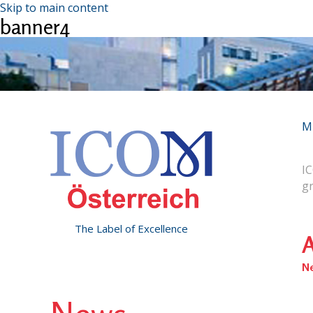
Skip to main content
banner4
M
IC
g
The Label of Excellence
A
N