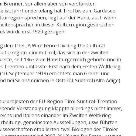
Brenner, vor allem aber von verstärkten
e ist. Jahrhundertelang hat Tirol bis zum Gardasee
lturregion sprechen, liegt auf der Hand, auch wenn
rheitensprachen in dieser Kulturregion gesprochen
es wurde erst 1920 gezogen.
den Titel „A Wire Fence Dividing the Cultural
ulturregion: einem Tirol, das sich in der zweiten
tuierte, seit 1363 zum Habsburgerreich gehörte und in
das Trentino umfasste. Erst nach dem Ersten Weltkrieg,
 (10. September 1919) errichtete man Grenz- und
ei Silian/Innichen in Osttirol. Südtirol (Alto Adige)
urprojekten der EU-Region Tirol-Südtirol-Trentino
eitende Verständigung klappte allerdings nicht immer,
reichs und Italiens einander im Zweiten Weltkrieg
rbeitung, gemeinsame Ausstellungen, usw. führten
issenschaften etablierten zwei Biologen der Tiroler