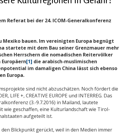
rem Referat bei der 24. ICOM-Generalkonferenz
u Mexiko bauen. Im vereinigten Europa begnügt
hina startete mit dem Bau seiner Grenzmauer mehr
ischen Herrschern die nomadischen Reitervölker
 Europäern
[1]
die arabisch-muslimischen
npotential im damaligen China lässt sich ebenso
en Europa.
sprojekte sind nicht abzuschätzen. Noch fördert die
DER, LIFE +, CREATIVE EUROPE und INTERREG. Das
lkonferenz (3.-9.7.2016) in Mailand, lautete
wie geschaffen, eine Kulturlandschaft wie Tirol-
alstaaten aufgeteilt ist.
n den Blickpunkt gerückt, weil in den Medien immer