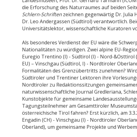
Landesmuseen, Prof. Dr. Gerhard Tarmann (ICOM-
die Erforschung des Naturraumes auf beiden Seite
Schlern-Schriften
zeichnen gegenwärtig Dr. Julia 
Dr. Leo Andergassen (Südtirol) verantwortlich. Be
Universitätslektor, wissenschaftliche Kuratoren
Als besonderes Verdienst der EU wäre die Schwe
Nationalitäten zu würdigen. Zwei alpine EU-Region
Euregio Trentino (I) - Südtirol (I) - Nord-&Osttiro
EU) – Vinschgau (Südtirol, I) - Nordtiroler Oberla
Formalitäten des Grenzübertritts zunehmen? Wird
Südtiroler und Trentiner Lektoren ihre Vorlesung
Nordtiroler zu Redaktionssitzungen gemeinsamer 
naturwissenschaftliche Journal Gredleriana, Schle
Kunstobjekte für gemeinsame Landesausstellunge
Tagungsteilnehmer am Gesamttiroler Museumstag 
österreichische Tirol fahren? Erst kürzlich, am 3.
Engadin (CH) - Vinschgau (I) - Nordtiroler Oberla
Oberland), um gemeinsame Projekte und Werbemit