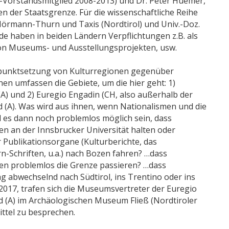
Vorstandsmitglied 2008-2013) und Dr. Peter Huemer,
n der Staatsgrenze. Für die wissenschaftliche Reihe
Hörmann-Thurn und Taxis (Nordtirol) und Univ.-Doz.
ide haben in beiden Ländern Verpflichtungen z.B. als
 von Museums- und Ausstellungsprojekten, usw.
rpunktsetzung von Kulturregionen gegenüber
en umfassen die Gebiete, um die hier geht: 1)
l (A) und 2) Euregio Engadin (CH, also außerhalb der
nd (A). Was wird aus ihnen, wenn Nationalismen und die
 es dann noch problemlos möglich sein, dass
en an der Innsbrucker Universität halten oder
Publikationsorgane (Kulturberichte, das
rn-Schriften, u.a.) nach Bozen fahren? …dass
n problemlos die Grenze passieren? …dass
abwechselnd nach Südtirol, ins Trentino oder ins
3.2017, trafen sich die Museumsvertreter der Euregio
nd (A) im Archäologischen Museum Fließ (Nordtiroler
tel zu besprechen.