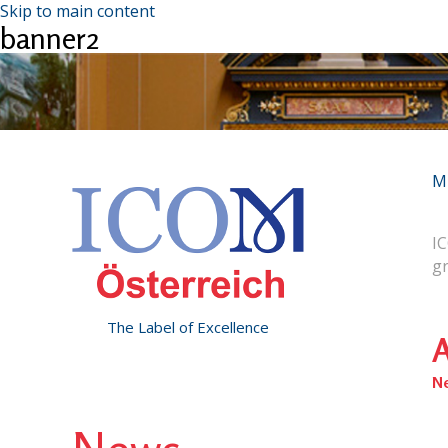
Skip to main content
banner2
M
IC
g
The Label of Excellence
A
N