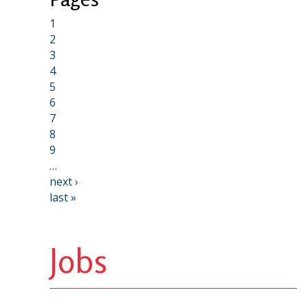
1
2
3
4
5
6
7
8
9
…
next ›
last »
Jobs