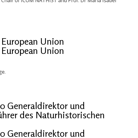
, Chair of ICOM NATHIST and Prof. Dr Maria Isabel
he European Union
he European Union
ge.
020 Generaldirektor und
ührer des Naturhistorischen
020 Generaldirektor und