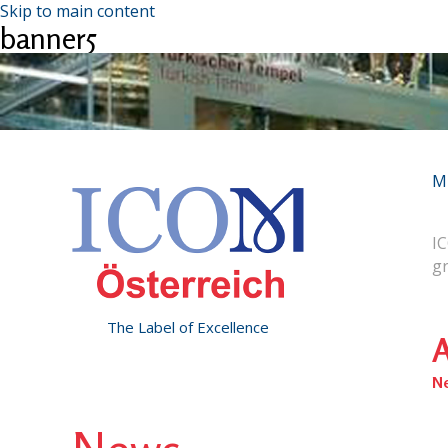
Skip to main content
banner5
M
IC
g
The Label of Excellence
A
N