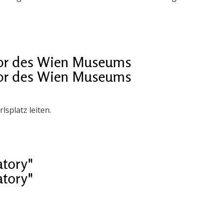
ktor des Wien Museums
ktor des Wien Museums
splatz leiten.
atory"
atory"