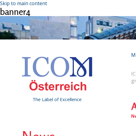
Skip to main content
banner4
M
IC
g
The Label of Excellence
A
N