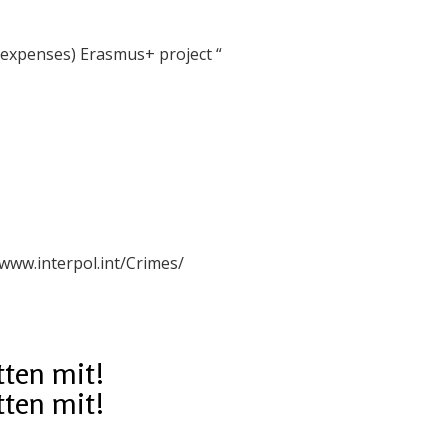
 expenses) Erasmus+ project “
/www.interpol.int/Crimes/
tten mit!
tten mit!