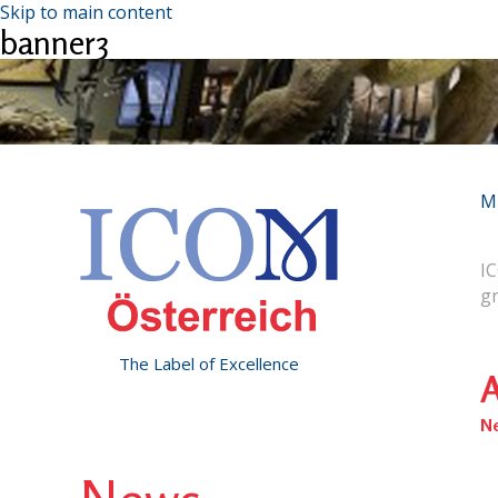
Skip to main content
banner3
M
IC
g
The Label of Excellence
A
N