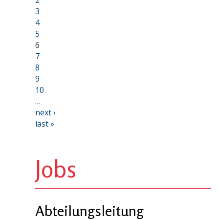
3
4
5
6
7
8
9
10
…
next ›
last »
Jobs
Abteilungsleitung