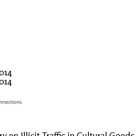
014
014
nnections
 on Illicit Traffic in Cultural Goods