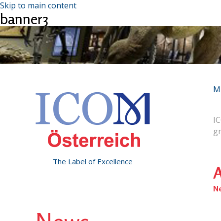
Skip to main content
banner3
M
IC
g
The Label of Excellence
A
N