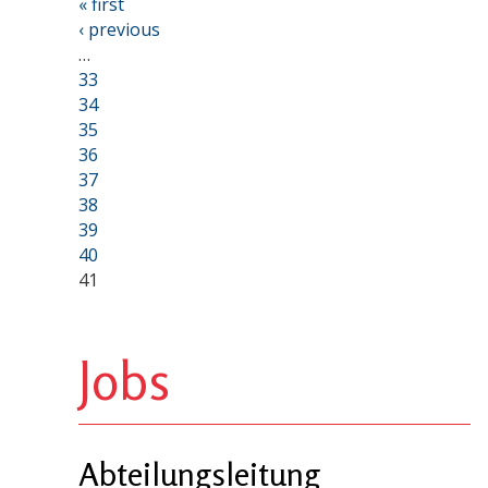
« first
‹ previous
…
33
34
35
36
37
38
39
40
41
Jobs
Abteilungsleitung