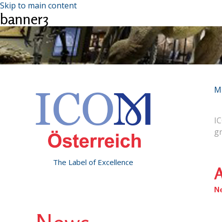
Skip to main content
banner3
M
IC
g
The Label of Excellence
A
N