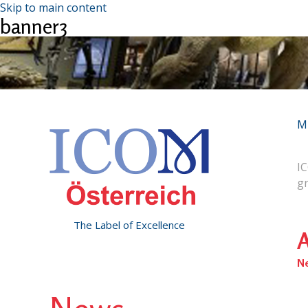
Skip to main content
banner3
M
IC
g
The Label of Excellence
A
N