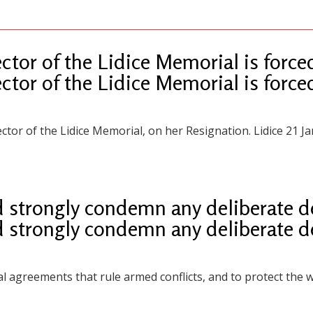
tor of the Lidice Memorial is forced
tor of the Lidice Memorial is forced
or of the Lidice Memorial, on her Resignation. Lidice 21 J
trongly condemn any deliberate des
trongly condemn any deliberate des
al agreements that rule armed conflicts, and to protect the wo