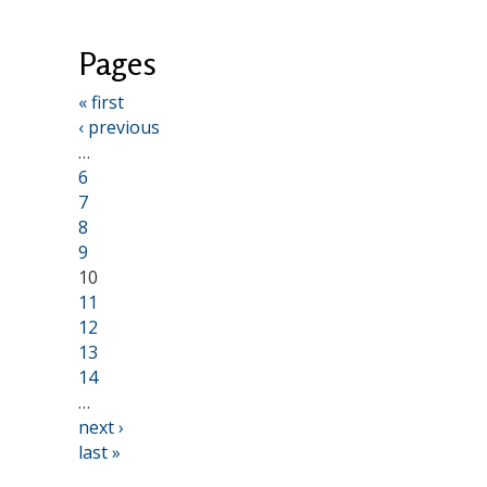
Pages
« first
‹ previous
…
6
7
8
9
10
11
12
13
14
…
next ›
last »