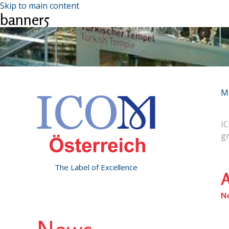
Skip to main content
banner5
M
IC
g
The Label of Excellence
A
N