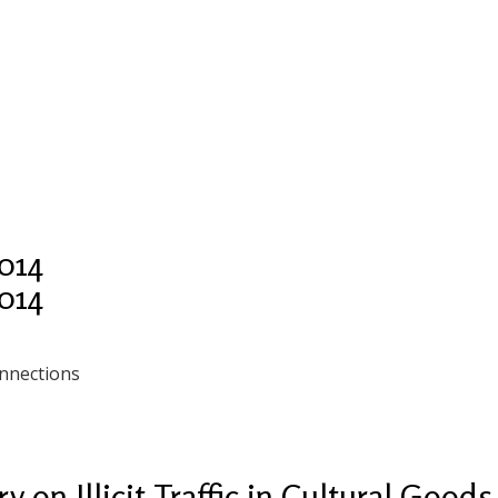
014
014
nnections
 on Illicit Traffic in Cultural Goods