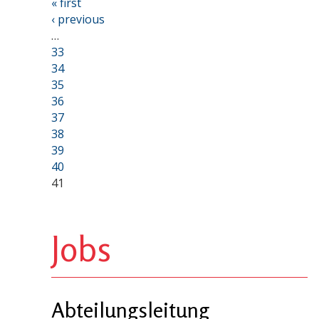
« first
‹ previous
…
33
34
35
36
37
38
39
40
41
Jobs
Abteilungsleitung