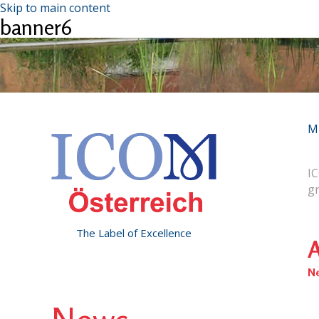
Skip to main content
banner6
M
IC
g
The Label of Excellence
A
N