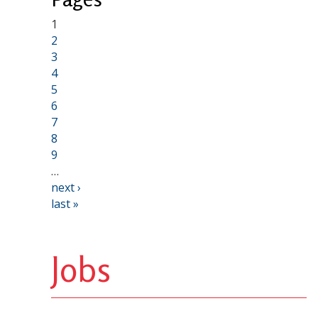
1
2
3
4
5
6
7
8
9
…
next ›
last »
Jobs