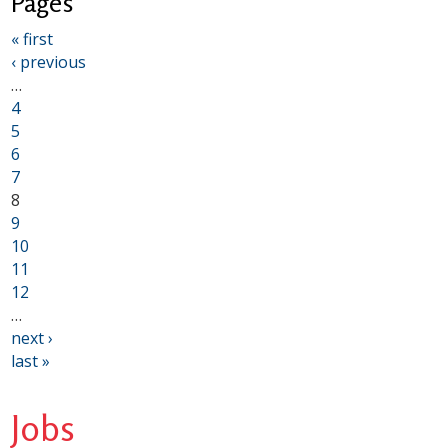
Pages
« first
‹ previous
…
4
5
6
7
8
9
10
11
12
…
next ›
last »
Jobs