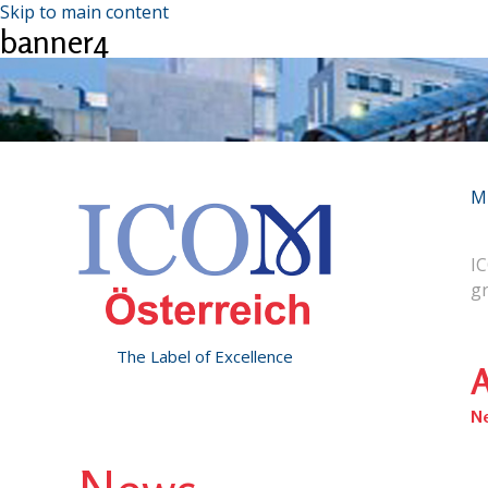
Skip to main content
banner4
M
IC
g
The Label of Excellence
A
N