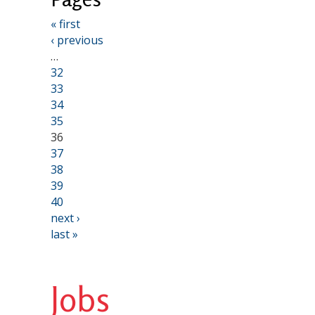
« first
‹ previous
…
32
33
34
35
36
37
38
39
40
next ›
last »
Jobs