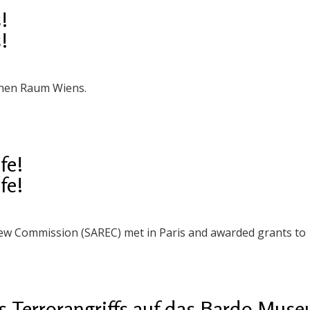
!
!
chen Raum Wiens.
fe!
fe!
iew Commission (SAREC) met in Paris and awarded grants to 
es Terrorangriffs auf das Bardo Muse