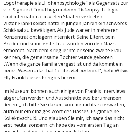
Logotherapie als „Höhenpsychologie“ als Gegensatz zur
von Sigmund Freud begründeten Tiefenpsychologie
sind international in vielen Staaten vertreten.
Viktor Frankl selbst hatte in jungen Jahren ein schweres
Schicksal zu bewältigen. Als Jude war er in mehreren
Konzentrationslagern interniert. Seine Eltern, sein
Bruder und seine erste Frau wurden von den Nazis
ermordet. Nach dem Krieg lernte er seine zweite Frau
kennen, die gemeinsame Tochter wurde geboren.
„Wenn die ganze Familie vergast ist und da kommt ein
neues Wesen - das hat für ihn viel bedeutet“, hebt Witwe
Elly Frankl dieses Ereignis hervor.
Im Museum können auch einige von Frankls Interviews
abgerufen werden und Ausschnitte aus berührenden
Reden. „Ich bitte Sie darum, von mir nichts zu erwarten,
auch nur ein einziges Wort des Hasses. Es gibt keine
Kollektivschuld. Und glauben Sie mir, ich sage das nicht
erst heute, sondern ich habe das vom ersten Tag an
gesagt, an dem ich aus meinem letzten