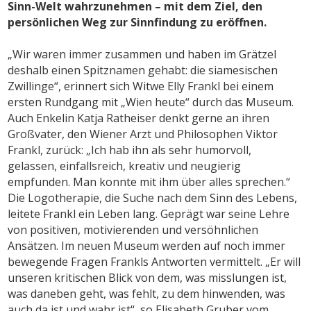
Sinn-Welt wahrzunehmen – mit dem Ziel, den
persönlichen Weg zur Sinnfindung zu eröffnen.
„Wir waren immer zusammen und haben im Grätzel
deshalb einen Spitznamen gehabt: die siamesischen
Zwillinge“, erinnert sich Witwe Elly Frankl bei einem
ersten Rundgang mit „Wien heute“ durch das Museum.
Auch Enkelin Katja Ratheiser denkt gerne an ihren
Großvater, den Wiener Arzt und Philosophen Viktor
Frankl, zurück: „Ich hab ihn als sehr humorvoll,
gelassen, einfallsreich, kreativ und neugierig
empfunden. Man konnte mit ihm über alles sprechen.“
Die Logotherapie, die Suche nach dem Sinn des Lebens,
leitete Frankl ein Leben lang. Geprägt war seine Lehre
von positiven, motivierenden und versöhnlichen
Ansätzen. Im neuen Museum werden auf noch immer
bewegende Fragen Frankls Antworten vermittelt. „Er will
unseren kritischen Blick von dem, was misslungen ist,
was daneben geht, was fehlt, zu dem hinwenden, was
auch da ist und wahr ist“, so Elisabeth Gruber vom