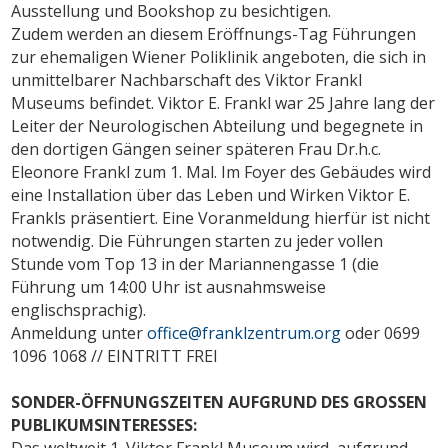
Ausstellung und Bookshop zu besichtigen.
Zudem werden an diesem Eröffnungs-Tag Führungen
zur ehemaligen Wiener Poliklinik angeboten, die sich in
unmittelbarer Nachbarschaft des Viktor Frankl
Museums befindet. Viktor E. Frankl war 25 Jahre lang der
Leiter der Neurologischen Abteilung und begegnete in
den dortigen Gängen seiner späteren Frau Dr.h.c.
Eleonore Frankl zum 1. Mal. Im Foyer des Gebäudes wird
eine Installation über das Leben und Wirken Viktor E.
Frankls präsentiert. Eine Voranmeldung hierfür ist nicht
notwendig. Die Führungen starten zu jeder vollen
Stunde vom Top 13 in der Mariannengasse 1 (die
Führung um 14:00 Uhr ist ausnahmsweise
englischsprachig).
Anmeldung unter
office@franklzentrum.org
oder 0699
1096 1068 // EINTRITT FREI
SONDER-ÖFFNUNGSZEITEN AUFGRUND DES GROSSEN
PUBLIKUMSINTERESSES:
Das weltweit 1. Viktor Frankl Museum wird, aufgrund