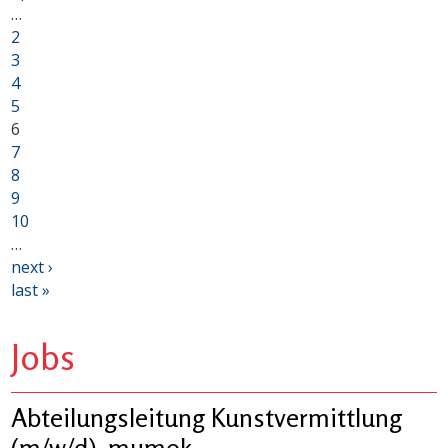
…
2
3
4
5
6
7
8
9
10
…
next ›
last »
Jobs
Abteilungsleitung Kunstvermittlung
(m/w/d), mumok