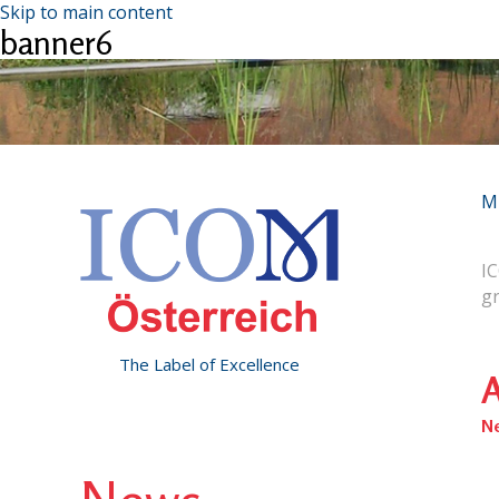
Skip to main content
banner6
M
IC
g
The Label of Excellence
A
N