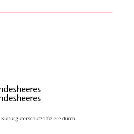
undesheeres
undesheeres
Kulturgüterschutzoffiziere durch.