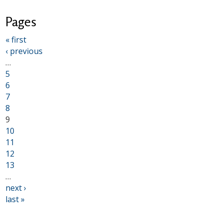
Pages
« first
‹ previous
…
5
6
7
8
9
10
11
12
13
…
next ›
last »