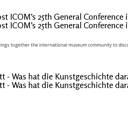
ost ICOM’s 25th General Conference 
ost ICOM’s 25th General Conference 
brings together the international museum community to dis
t - Was hat die Kunst­ge­schich­te da
t - Was hat die Kunst­ge­schich­te da