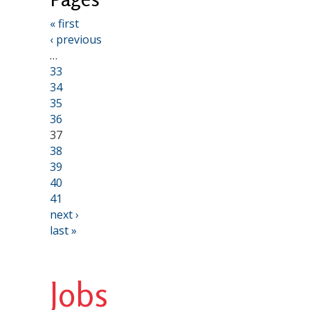
« first
‹ previous
…
33
34
35
36
37
38
39
40
41
next ›
last »
Jobs