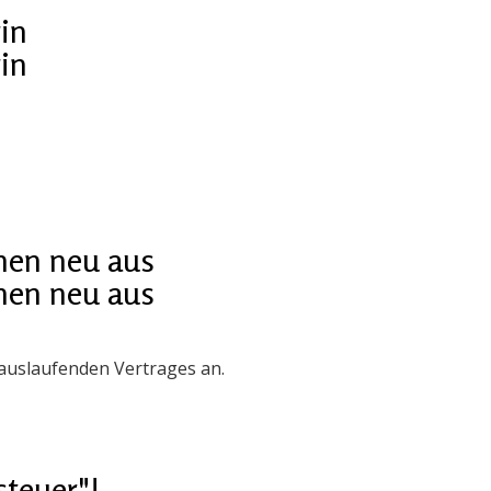
in
in
nen neu aus
nen neu aus
auslaufenden Vertrages an.
steuer"!