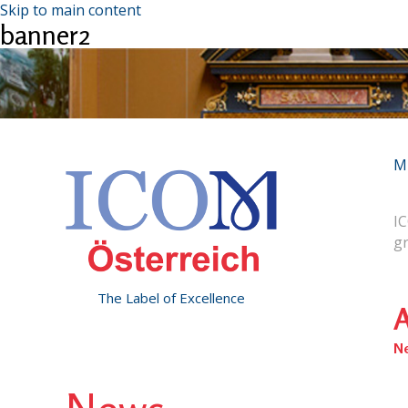
Skip to main content
banner2
M
IC
g
The Label of Excellence
A
N