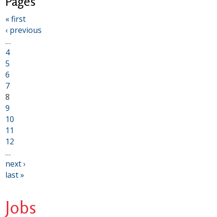
Pages
« first
‹ previous
…
4
5
6
7
8
9
10
11
12
…
next ›
last »
Jobs