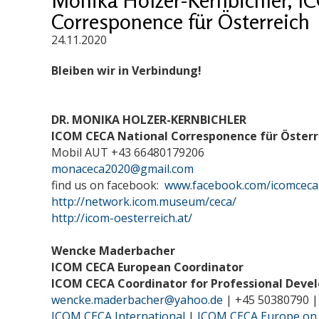
Corresponence für Österreich
24.11.2020
Bleiben wir in Verbindung!
DR. MONIKA HOLZER-KERNBICHLER
ICOM CECA National Corresponence für Österr
Mobil AUT +43 66480179206
monaceca2020@gmail.com
find us on facebook:
www.facebook.com/icomceca
http://network.icom.museum/ceca/
http://icom-oesterreich.at/
Wencke Maderbacher
ICOM CECA European Coordinator
ICOM CECA Coordinator for Professional Dev
wencke.maderbacher@yahoo.de
| +45 50380790 |
ICOM CECA International
|
ICOM CECA Europe on