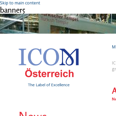
Skip to main content
banner5
M
IC
g
The Label of Excellence
A
N