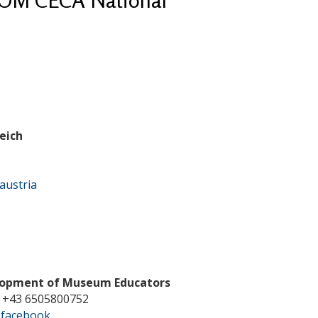
eich
austria
elopment of Museum Educators
 +43 6505800752
 facebook