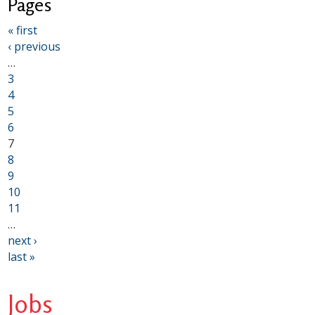
Pages
« first
‹ previous
…
3
4
5
6
7
8
9
10
11
…
next ›
last »
Jobs