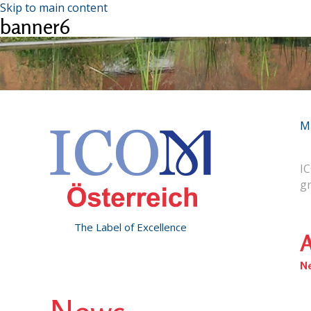
Skip to main content
banner6
M
IC
g
The Label of Excellence
A
N