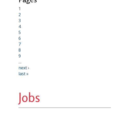
1
2
3
4
5
6
7
8
9
…
next ›
last »
Jobs