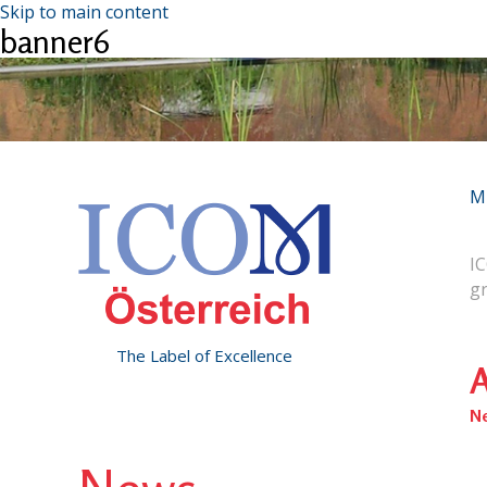
Skip to main content
banner6
M
IC
g
The Label of Excellence
A
N