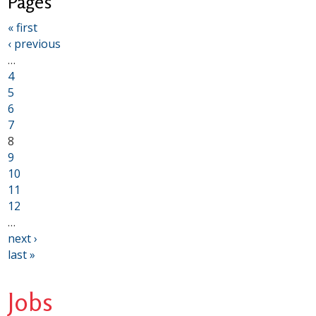
Pages
« first
‹ previous
…
4
5
6
7
8
9
10
11
12
…
next ›
last »
Jobs