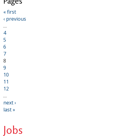
Pages
« first
‹ previous
…
4
5
6
7
8
9
10
11
12
…
next ›
last »
Jobs