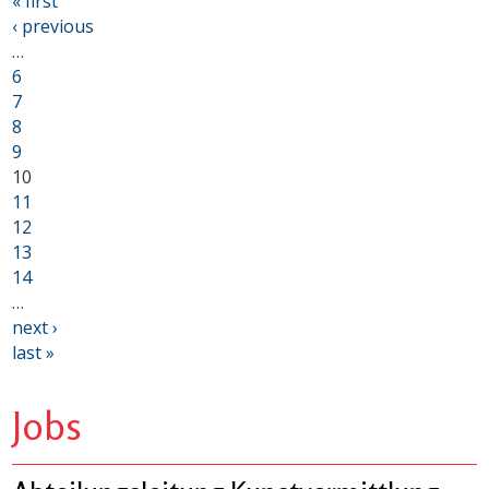
« first
‹ previous
…
6
7
8
9
10
11
12
13
14
…
next ›
last »
Jobs