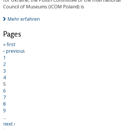
for Ukraine, the Polish Committee of the International
Council of Museums (ICOM Poland) is
Mehr erfahren
Pages
« first
‹ previous
1
2
3
4
5
6
7
8
9
…
next ›