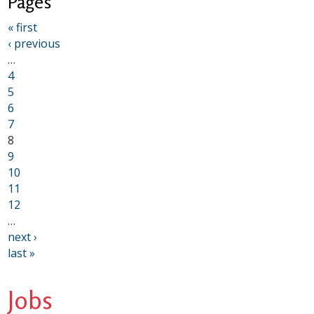
Pages
« first
‹ previous
…
4
5
6
7
8
9
10
11
12
…
next ›
last »
Jobs