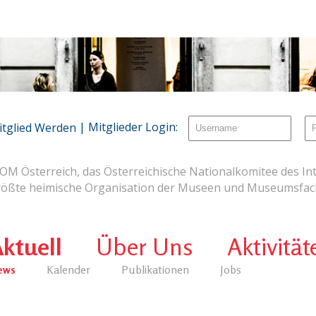
| Mitglieder Login:
itglied Werden
OM Österreich, das Österreichische Nationalkomitee des Int
rößte heimische Organisation der Museen und Museumsfach
ktuell
Über Uns
Aktivität
ews
Kalender
Publikationen
Jobs