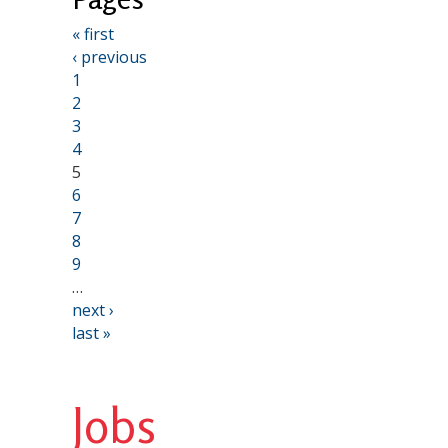
« first
‹ previous
1
2
3
4
5
6
7
8
9
…
next ›
last »
Jobs