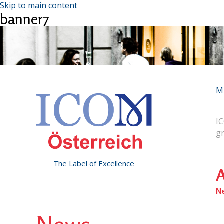
Skip to main content
banner7
M
IC
g
The Label of Excellence
A
N