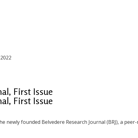
.2022
l, First Issue
l, First Issue
 the newly founded Belvedere Research Journal (BRJ), a peer-