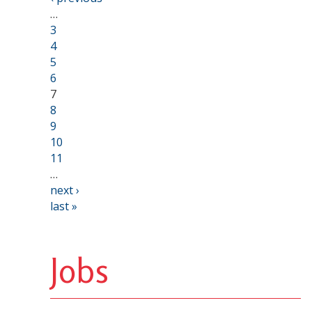
…
3
4
5
6
7
8
9
10
11
…
next ›
last »
Jobs