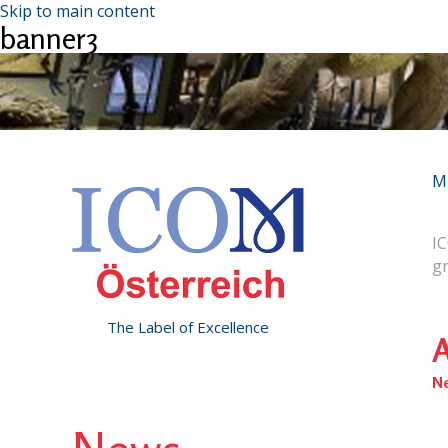
Skip to main content
banner3
M
IC
g
The Label of Excellence
A
N