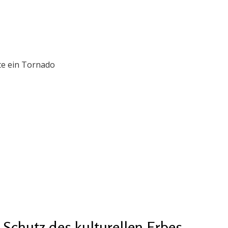
te ein Tornado
chutz des kulturellen Erbes