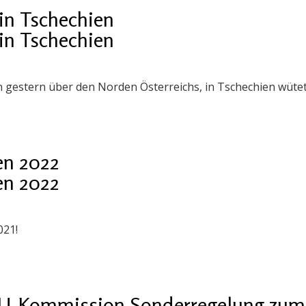
in Tschechien
in Tschechien
 gestern über den Norden Österreichs, in Tschechien wüte
en 2022
en 2022
021!
EU-Kommission Sonderregelung zum S