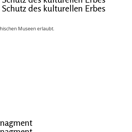
chutz des kulturellen Erbes
chischen Museen erlaubt.
managment
managment