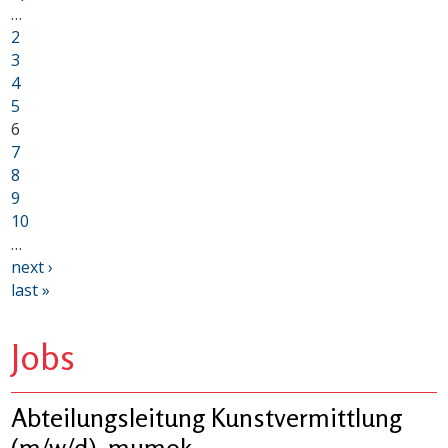
…
2
3
4
5
6
7
8
9
10
…
next ›
last »
Jobs
Abteilungsleitung Kunstvermittlung
(m/w/d), mumok