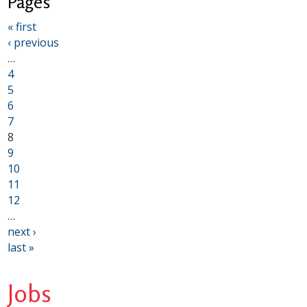
Pages
« first
‹ previous
…
4
5
6
7
8
9
10
11
12
…
next ›
last »
Jobs