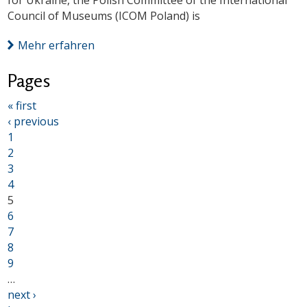
for Ukraine, the Polish Committee of the International
Council of Museums (ICOM Poland) is
Mehr erfahren
Pages
« first
‹ previous
1
2
3
4
5
6
7
8
9
…
next ›