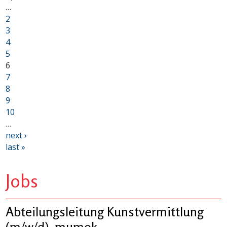
…
2
3
4
5
6
7
8
9
10
…
next ›
last »
Jobs
Abteilungsleitung Kunstvermittlung
(m/w/d), mumok