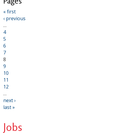
Pages
« first
‹ previous
…
4
5
6
7
8
9
10
11
12
…
next ›
last »
Jobs