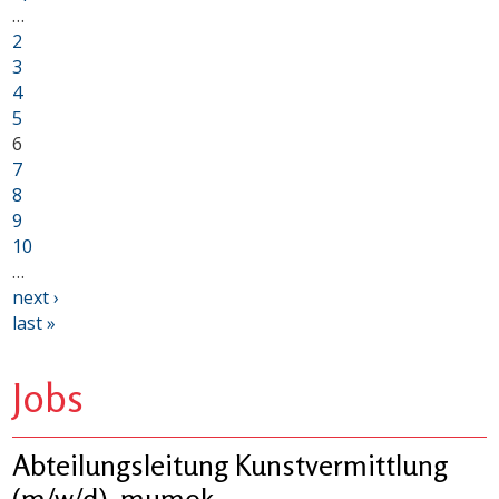
…
2
3
4
5
6
7
8
9
10
…
next ›
last »
Jobs
Abteilungsleitung Kunstvermittlung
(m/w/d), mumok