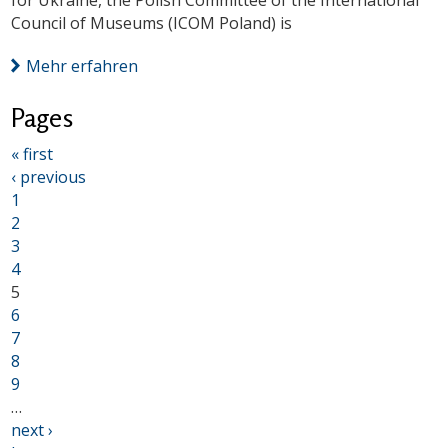
for Ukraine, the Polish Committee of the International
Council of Museums (ICOM Poland) is
Mehr erfahren
Pages
« first
‹ previous
1
2
3
4
5
6
7
8
9
…
next ›