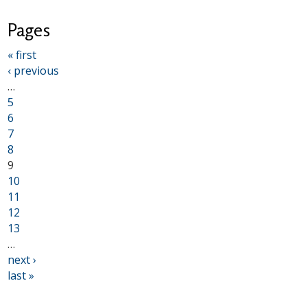
Pages
« first
‹ previous
…
5
6
7
8
9
10
11
12
13
…
next ›
last »