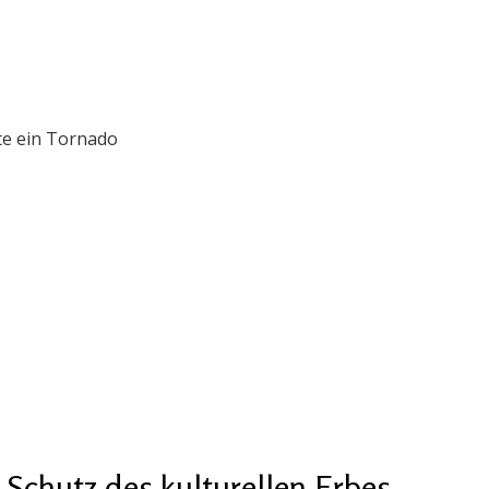
te ein Tornado
chutz des kulturellen Erbes