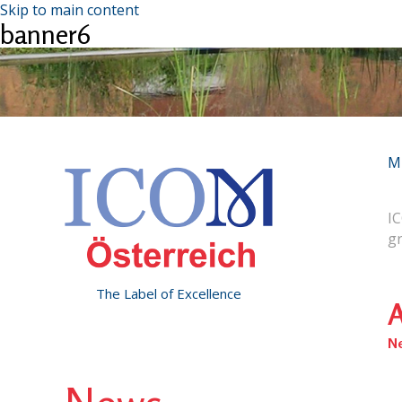
Skip to main content
banner6
M
IC
g
The Label of Excellence
A
N