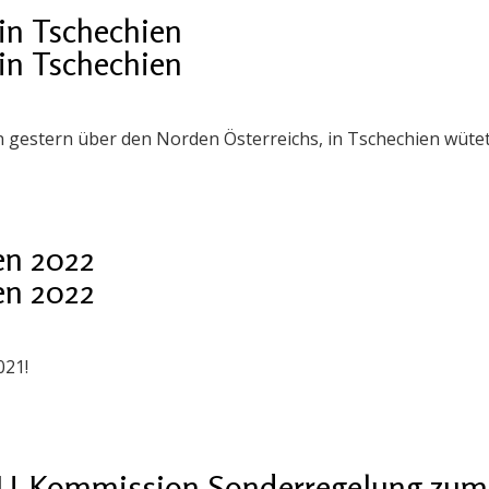
in Tschechien
in Tschechien
 gestern über den Norden Österreichs, in Tschechien wüte
en 2022
en 2022
021!
EU-Kommission Sonderregelung zum S