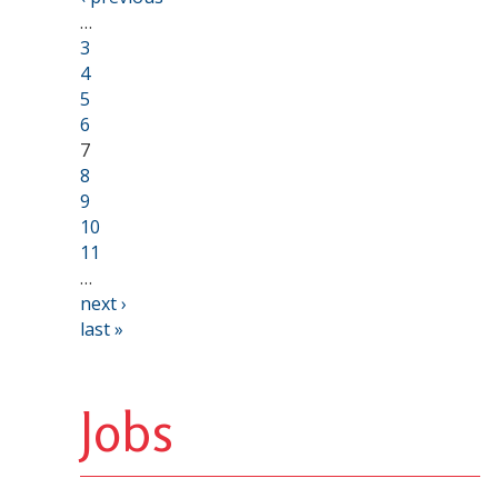
…
3
4
5
6
7
8
9
10
11
…
next ›
last »
Jobs