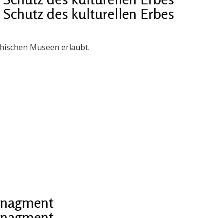
chutz des kulturellen Erbes
chischen Museen erlaubt.
managment
managment