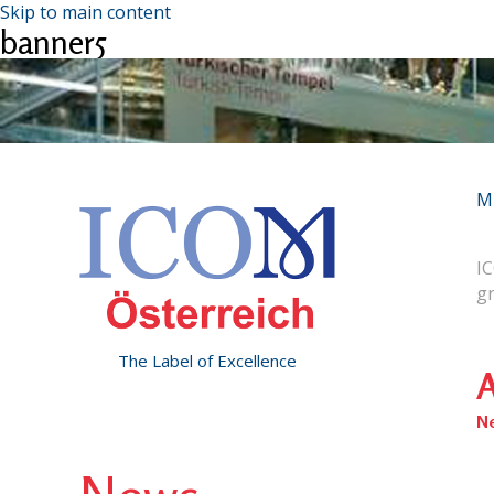
Skip to main content
banner5
M
IC
g
The Label of Excellence
A
N