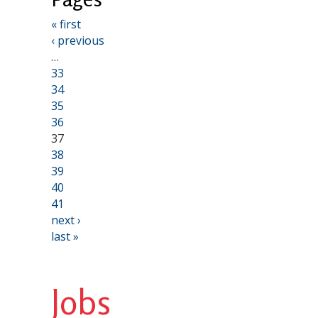
« first
‹ previous
…
33
34
35
36
37
38
39
40
41
next ›
last »
Jobs