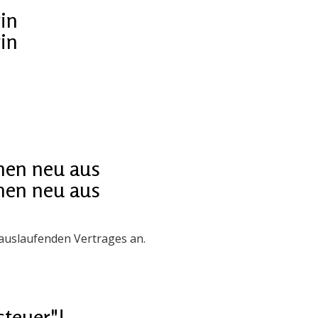
in
in
nen neu aus
nen neu aus
auslaufenden Vertrages an.
steuer"!