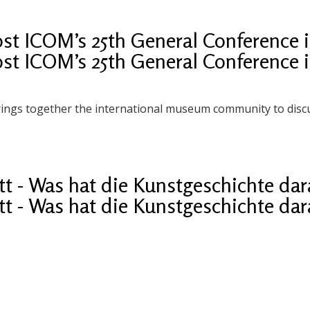
ost ICOM’s 25th General Conference 
ost ICOM’s 25th General Conference 
brings together the international museum community to dis
t - Was hat die Kunst­ge­schich­te da
t - Was hat die Kunst­ge­schich­te da