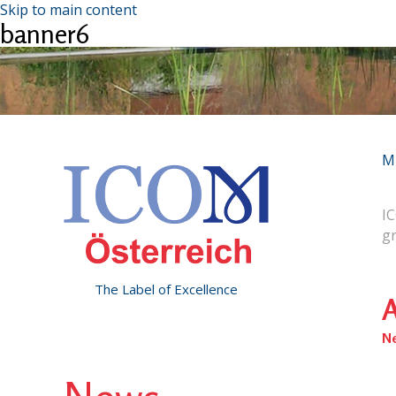
Skip to main content
banner6
M
IC
g
The Label of Excellence
A
N