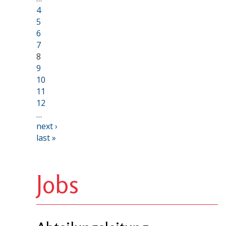
4
5
6
7
8
9
10
11
12
…
next ›
last »
Jobs